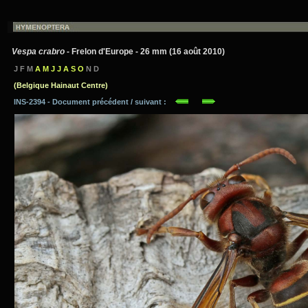
Vespa crabro
- Frelon d'Europe - 26 mm (16 août 2010)
J F M
A M J J A S O
N D
(Belgique Hainaut Centre)
INS-2394 - Document précédent / suivant :