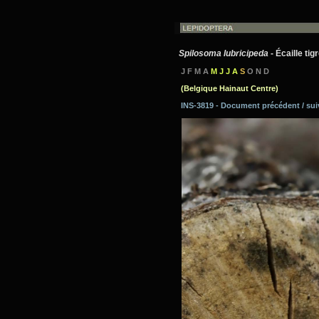
Spilosoma lubricipeda
- Écaille tig
J F M A
M J J A
S
O N D
(Belgique Hainaut Centre)
INS-3819 - Document précédent / su