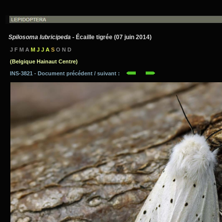
Spilosoma lubricipeda
- Écaille tigrée (07 juin 2014)
J F M A
M J J A
S
O N D
(Belgique Hainaut Centre)
INS-3821 - Document précédent / suivant :