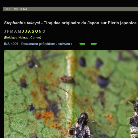
Stephanitis takeyai
- Tingidae originaire du Japon sur Pieris japonica 
J F M A M
J J A S O N
D
(Belgique Hainaut Centre)
INS-4006 - Document précédent / suivant :