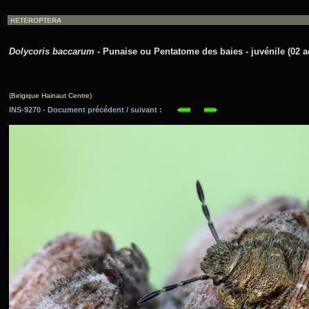
Dolycoris baccarum
- Punaise ou Pentatome des baies - juvénile (02 a
(Belgique Hainaut Centre)
INS-9270 - Document précédent / suivant :