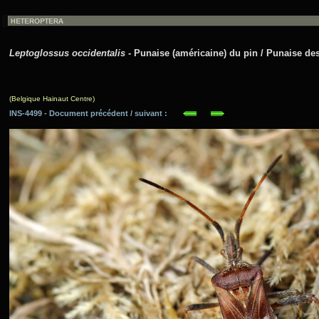
Leptoglossus occidentalis
- Punaise (américaine) du pin / Punaise des
(Belgique Hainaut Centre)
INS-4499 - Document précédent / suivant :