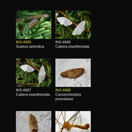
INS-4685
INS-4686
Scaeva selenitica
Cabera exanthemata
INS-4687
INS-4688
Cabera exanthemata
Cacoecimorpha
pronubana