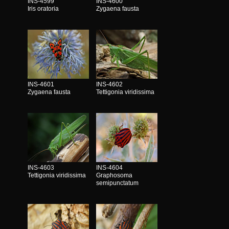
INS-4599
INS-4600
Iris oratoria
Zygaena fausta
INS-4601
INS-4602
Zygaena fausta
Tettigonia viridissima
INS-4603
INS-4604
Tettigonia viridissima
Graphosoma
semipunctatum