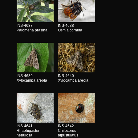
INS-4637
INS-4638
Palomena prasina
Osmia cornuta
INS-4639
INS-4640
Xylocampa areola
Xylocampa areola
INS-4641
INS-4642
Rhaphigaster
Chilocorus
nebulosa
bipustulatus