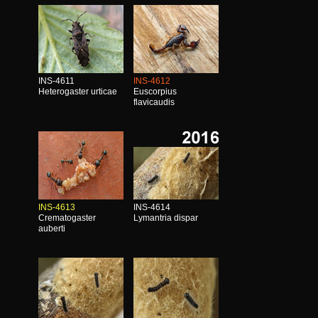
INS-4611
INS-4612
Heterogaster urticae
Euscorpius
flavicaudis
INS-4613
INS-4614
Crematogaster
Lymantria dispar
auberti