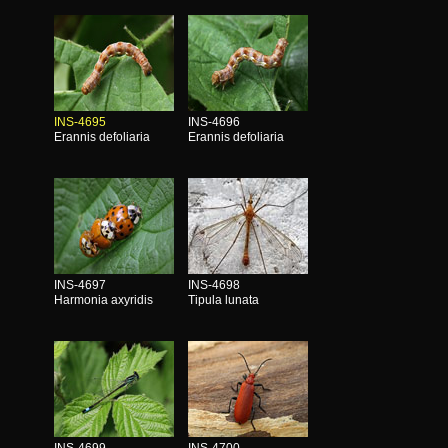
INS-4695
INS-4696
Erannis defoliaria
Erannis defoliaria
INS-4697
INS-4698
Harmonia axyridis
Tipula lunata
INS-4699
INS-4700