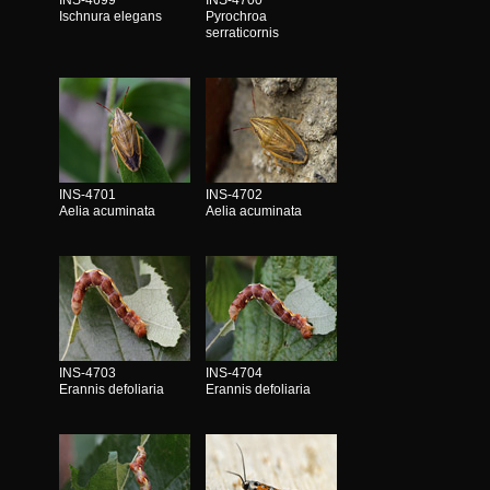
Ischnura elegans
Pyrochroa
serraticornis
INS-4701
INS-4702
Aelia acuminata
Aelia acuminata
INS-4703
INS-4704
Erannis defoliaria
Erannis defoliaria