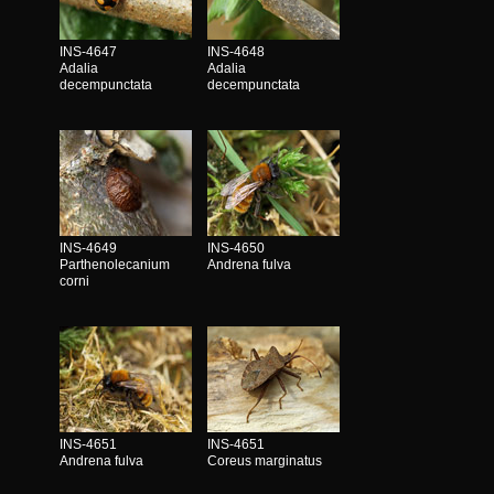
INS-4647
INS-4648
Adalia
Adalia
decempunctata
decempunctata
INS-4649
INS-4650
Parthenolecanium
Andrena fulva
corni
INS-4651
INS-4651
Andrena fulva
Coreus marginatus