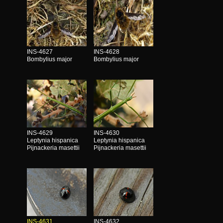
INS-4627
INS-4628
Bombylius major
Bombylius major
INS-4629
INS-4630
Leptynia hispanica
Leptynia hispanica
Pijnackeria masettii
Pijnackeria masettii
INS-4631
INS-4632