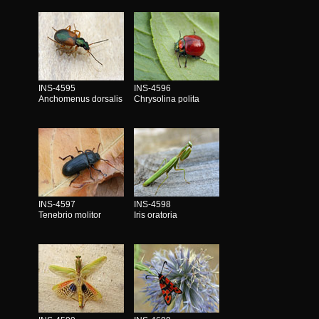
INS-4595
INS-4596
Anchomenus dorsalis
Chrysolina polita
INS-4597
INS-4598
Tenebrio molitor
Iris oratoria