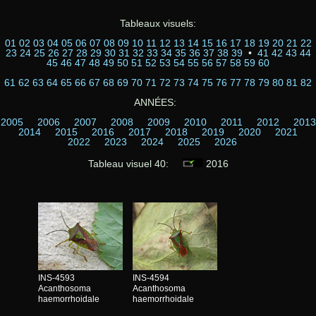
Tableaux visuels:
01
02
03
04
05
06
07
08
09
10
11
12
13
14
15
16
17
18
19
20
21
22
23
24
25
26
27
28
29
30
31
32
33
34
35
36
37
38
39
•
41
42
43
44
45
46
47
48
49
50
51
52
53
54
55
56
57
58
59
60
61
62
63
64
65
66
67
68
69
70
71
72
73
74
75
76
77
78
79
80
81
82
ANNÉES:
2005
2006
2007
2008
2009
2010
2011
2012
2013
2014
2015
2016
2017
2018
2019
2020
2021
2022
2023
2024
2025
2026
Tableau visuel 40:
2016
INS-4593
INS-4594
Acanthosoma
Acanthosoma
haemorrhoidale
haemorrhoidale