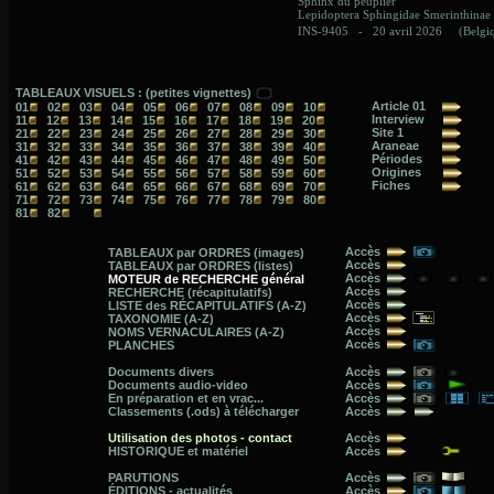
TABLEAUX VISUELS : (petites vignettes)
Article 01
01
02
03
04
05
06
07
08
09
10
Interview
11
12
13
14
15
16
17
18
19
20
Site 1
21
22
23
24
25
26
27
28
29
30
Araneae
31
32
33
34
35
36
37
38
39
40
Périodes
41
42
43
44
45
46
47
48
49
50
Origines
51
52
53
54
55
56
57
58
59
60
Fiches
61
62
63
64
65
66
67
68
69
70
71
72
73
74
75
76
77
78
79
80
81
82
Accès
TABLEAUX par ORDRES (images)
Accès
TABLEAUX par ORDRES (listes)
Accès
MOTEUR de RECHERCHE général
Accès
RECHERCHE (récapitulatifs)
Accès
LISTE des RÉCAPITULATIFS (A-Z)
Accès
TAXONOMIE (A-Z)
Accès
NOMS VERNACULAIRES (A-Z)
Accès
PLANCHES
Documents divers
Accès
Documents audio-video
Accès
En préparation et en vrac...
Accès
Classements (.ods) à télécharger
Accès
Utilisation des photos - contact
Accès
HISTORIQUE et matériel
Accès
PARUTIONS
Accès
ÉDITIONS - actualités
Accès